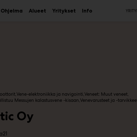
To
Ohjelma
Alueet
Yritykset
Info
YRITY
aa
Avaa
Avaa
Avaa
avalikko
alavalikko
alavalikko
alavalikko
ottorit
Vene-elektroniikka ja navigointi
Veneet: Muut veneet
allistuu Messujen kalastusvene -kisaan
Venevarusteet ja -tarvikkee
tic Oy
a21