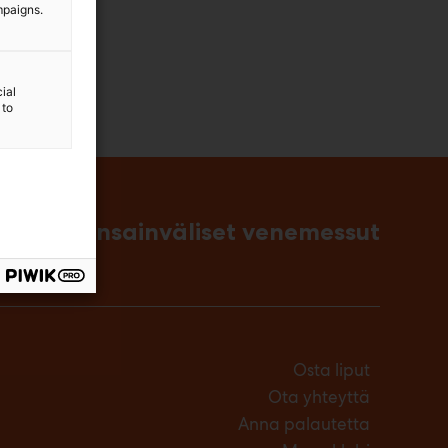
mpaigns.
ial
 to
singin kansainväliset venemessut
Osta liput
Ota yhteyttä
Anna palautetta