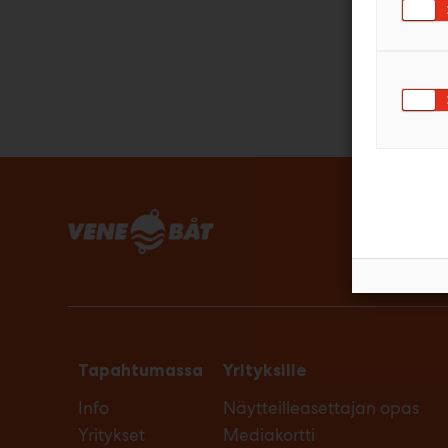
Tapahtumassa
Yrityksille
Info
Näytteilleasettajan opas
Yritykset
Mediakortti