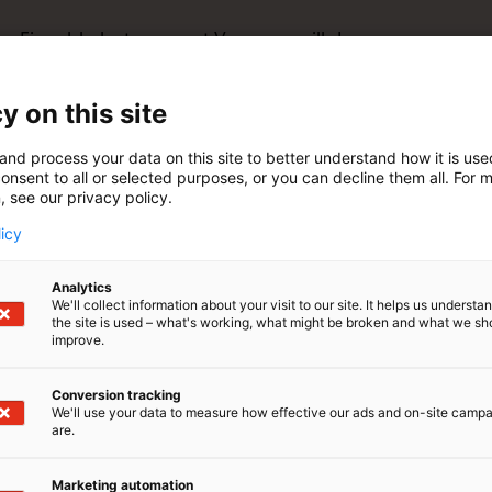
 – Finval-kalastusveneet Venemessuilla!
a tutustumaan Finval-kalastusveneiden mallistoon Waltici
 Suomen suosituimpiin kuuluvat Finval-veneet, jotka ovat s
y on this site
ömällä laadulla ja huippuluokan ajo-ominaisuuksilla.
a pääset näkemään uutuudet, vertailemaan malleja ja k
and process your data on this site to better understand how it is us
joidemme kanssa siitä, mikä Finval sopii juuri sinulle!
onsent to all or selected purposes, or you can decline them all. For 
maan Finvalin laatu paikan päällä – Waltic auttaa sinua
, see our privacy policy.
levalle kaudelle!
licy
o messuille seuraavat Finval mallit: 605 Casting Pro, 595 F
Analytics
We'll collect information about your visit to our site. It helps us underst
the site is used – what's working, what might be broken and what we sh
improve.
Conversion tracking
We'll use your data to measure how effective our ads and on-site camp
are.
Marketing automation