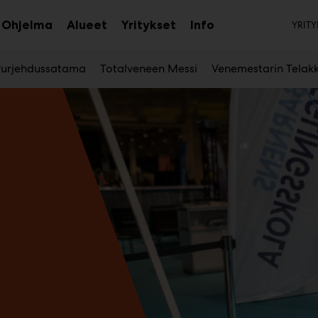
To
Ohjelma
Alueet
Yritykset
Info
YRITY
aa
Avaa
Avaa
Avaa
avalikko
alavalikko
alavalikko
alavalikko
Purjehdussatama
Totalveneen Messi
Venemestarin Telak