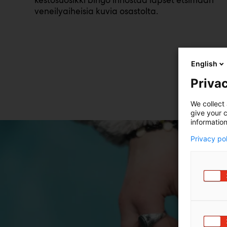
veneilyaiheisia kuvia osastolta.
English
Privac
We collect 
give your c
information
Privacy po