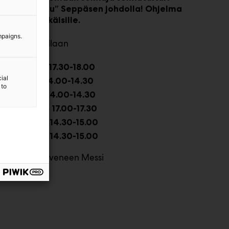
annu ”Solmu” Seppäsen johdolla! Ohjelma
opii kaikenikäisille.
mpaigns.
olmuja taitellaan
pe
klo
6.2.
17.30-18.00
ial
la
klo
7.2.
14.00-14.30
 to
su
klo
8.2.
14.00-14.30
pe
klo
13.2.
17.00-17.30
la
klo
14.2.
14.30-15.00
su
klo
15.2.
14.30-15.00
Totalveneen Messi
ijainti: