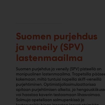
Suomen purjehdus
ja veneily (SPV)
lastenmaailma
Suomen purjehdus ja veneily (SPV) pisteellä on
monipuolinen lastenmaailma. Trapetsilla pääse
kokemaan, miltä tuntuisi nopeilla skiff-veneillä
purjehtiminen. Optimistijollasimulaattorissa
opitaan purjehtimisen alkeita, ja hengauskiikus
voi haastaa kaverin testaamaan lihasvoimaa.
Solmuja opetellaan solmupenkissä ja
kestosuosikki bingo innostaa lapset etsimään