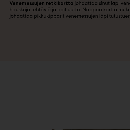
johdattaa sinut läpi ve
Venemessujen retkikartta
hauskoja tehtäviä ja opit uutta. Nappaa kartta mu
johdattaa pikkukipparit venemessujen läpi tutustuen 