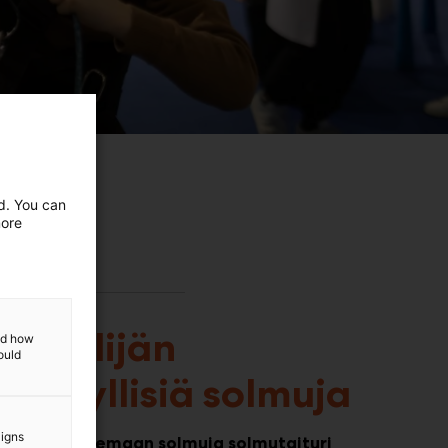
ed. You can
more
Veneilijän
and how
ould
hyödyllisiä solmuja
aigns
ule opettelemaan solmuja solmutaituri