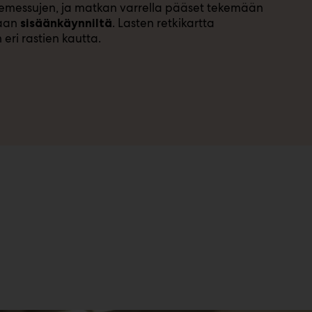
nemessujen, ja matkan varrella pääset tekemään
kaan
. Lasten retkikartta
sisäänkäynniltä
eri rastien kautta.