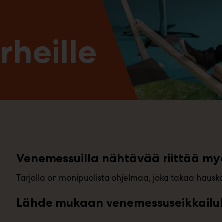
rheille
Venemessuilla nähtävää riittää my
Tarjolla on monipuolista ohjelmaa, joka takaa hauska
Lähde mukaan venemessuseikkailul