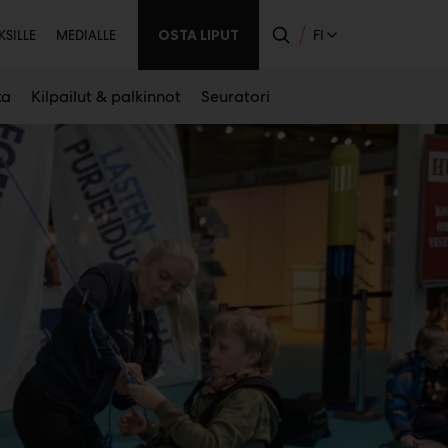
issijainen
OSTA LIPUT
FI
KSILLE
MEDIALLE
ka
Kilpailut & palkinnot
Seuratori