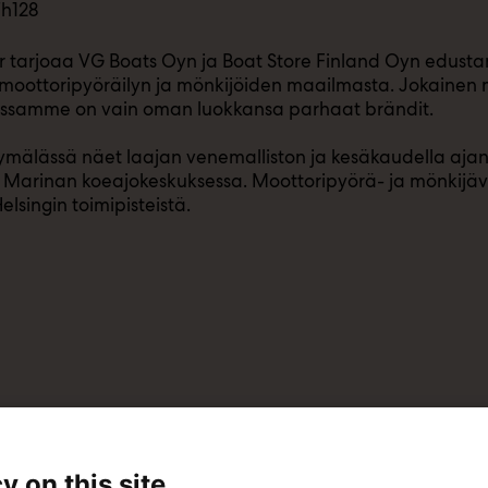
7h128
 tarjoaa VG Boats Oyn ja Boat Store Finland Oyn edust
 moottoripyöräilyn ja mönkijöiden maailmasta. Jokainen m
assamme on vain oman luokkansa parhaat brändit.
mälässä näet laajan venemalliston ja kesäkaudella aja
i Marinan koeajokeskuksessa. Moottoripyörä- ja mönkij
elsingin toimipisteistä.
y on this site