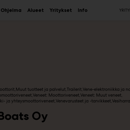
To
Ohjelma
Alueet
Yritykset
Info
YRITY
aa
Avaa
Avaa
Avaa
avalikko
alavalikko
alavalikko
alavalikko
ottorit
Muut tuotteet ja palvelut
Trailerit
Vene-elektroniikka ja n
omoottoriveneet
Veneet: Moottoriveneet
Veneet: Muut veneet
tki- ja yhteysmoottoriveneet
Venevarusteet ja -tarvikkeet
Vesiharra
Boats Oy