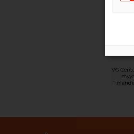
VG Boa
ma
Vali
Finnmas
VG Cente
myym
Finlandi