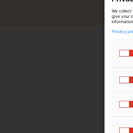
We collect 
give your c
information
Privacy po
V
moottor
Turun
Mar