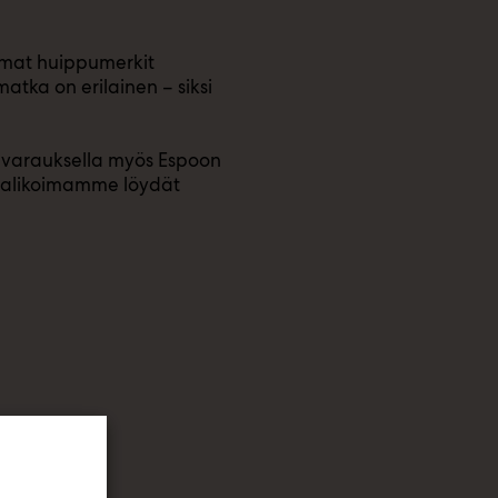
amat huippumerkit
atka on erilainen – siksi
nvarauksella myös Espoon
ävalikoimamme löydät