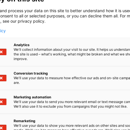
and process your data on this site to better understand how it is us
onsent to all or selected purposes, or you can decline them all. For 
, see our privacy policy.
licy
Analytics
We'll collect information about your visit to our site. It helps us underst
the site is used – what's working, what might be broken and what we sh
VG Center – parh
improve.
saman katon
Conversion tracking
We'll use your data to measure how effective our ads and on-site camp
are.
G Center tarjoaa
VG Boats Oy
n ja
Boat Store Finland 
Marketing automation
ipyöräilyn ja mönkijöiden maailmasta. Jokainen mat
We'll use your data to send you more relevant email or text message ca
vain oman luokkansa parhaa
We'll also use it to exclude you from campaigns that you might not like.
 myymälässä näet laajan venemalliston ja kesäkaudel
Remarketing
inan koeajokeskuksessa. Moottoripyörä- ja mönkijäv
We'll use your data to show you more relevant ads on other sites and soc