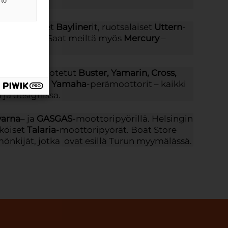
 to
, perinteiset
Bayliner
it, ruotsalaiset
Uttern
-
nnovaatiot. Saat meiltä myös
Mercury
–
sa olevat luotetut
Buster, Yamarin, Cross,
-mallit sekä
Yamaha
-perämoottorit – kaikki
 ja designissa.
arna
– ja
GASGAS
-moottoripyörillä. Helsingin
hköiset
Talaria
-moottoripyörät. Boat Store
önkijät, jotka ovat esillä Turun myymälässä.