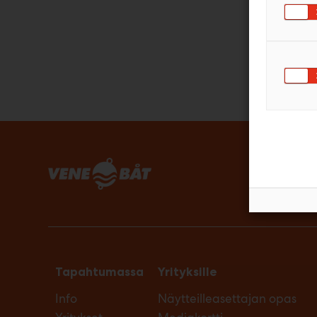
Tapahtumassa
Yrityksille
Info
Näytteilleasettajan opas