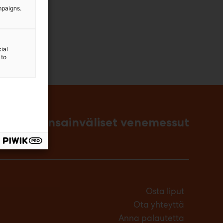
mpaigns.
ial
 to
singin kansainväliset venemessut
Osta liput
Ota yhteyttä
Anna palautetta