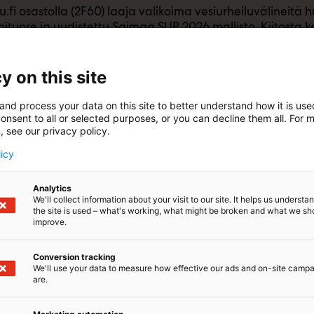
u.fi osastolla (2F60) laaja valikoima vesiurheiluvälineitä 
nituore ja uudistettu Saimaa SUP 2026 mallisto. Kiitost
t (iso valikoima esillä) sekä Saimaa Kayaks ilmatäytteiset 
 esillä hyvin liukuvat ja vakaat retkikajakit, kalastuskajaki
Esillä ja sovitettavana myös Ursuit-kuivapuvut ja Jobe-mä
y on this site
oushinnoin!
and process your data on this site to better understand how it is us
onsent to all or selected purposes, or you can decline them all. For 
, see our privacy policy.
licy
Analytics
We'll collect information about your visit to our site. It helps us underst
the site is used – what's working, what might be broken and what we sh
improve.
Conversion tracking
We'll use your data to measure how effective our ads and on-site camp
are.