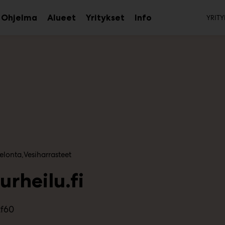
To
Ohjelma
Alueet
Yritykset
Info
YRITY
aa
Avaa
Avaa
Avaa
avalikko
alavalikko
alavalikko
alavalikko
elonta
Vesiharrasteet
urheilu.fi
2f60