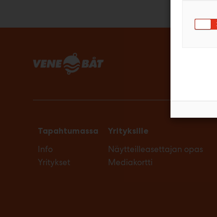
Tapahtumassa
Yrityksille
Info
Näytteilleasettajan opas
Yritykset
Mediakortti