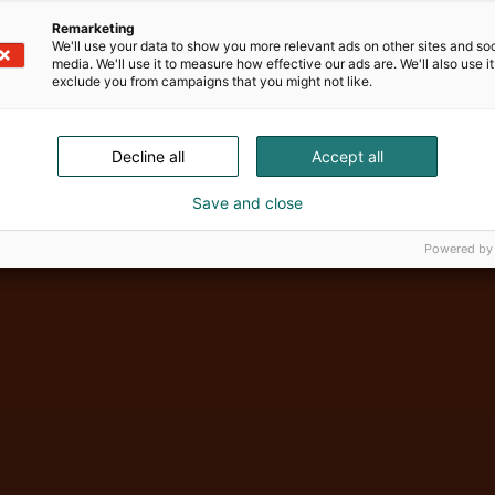
Remarketing
We'll use your data to show you more relevant ads on other sites and soc
media. We'll use it to measure how effective our ads are. We'll also use it
exclude you from campaigns that you might not like.
Vene Båt Hel
Decline all
Accept all
Save and close
Powered by