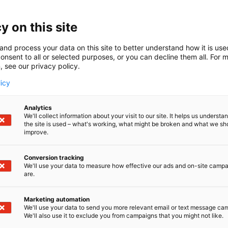
ston vastuulla on valtaosa Suomen väylistä ja kanavista. 
sessä otetaan huomioon niin kauppamerenkulun kuin muu
y on this site
viranomaiset löydät viranomaisten yhteisosastolta 6f8
and process your data on this site to better understand how it is us
Rajan ja Traficomin veneilyn asiantuntijat.
onsent to all or selected purposes, or you can decline them all. For 
 pääset kysymään sinua kiinnostavista ja askarruttavista
, see our privacy policy.
ös tutustumaan Poliisin uuteen valvontaveneeseen, joka
licy
Analytics
We'll collect information about your visit to our site. It helps us underst
the site is used – what's working, what might be broken and what we sh
improve.
Conversion tracking
We'll use your data to measure how effective our ads and on-site camp
are.
Marketing automation
We'll use your data to send you more relevant email or text message ca
We'll also use it to exclude you from campaigns that you might not like.