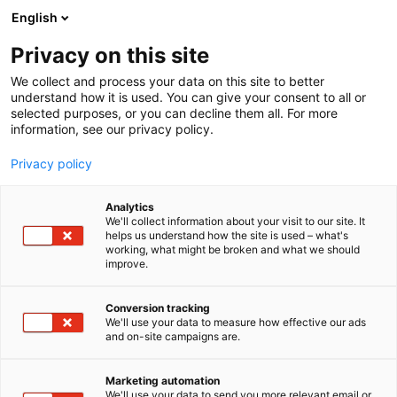
Siirry
English
sisältöön
Privacy on this site
We collect and process your data on this site to better
understand how it is used. You can give your consent to all or
selected purposes, or you can decline them all. For more
information, see our privacy policy.
Privacy policy
Analytics
T
Moottoriveneet
Veneet: Muut veneet
Vesiharrasteet
We'll collect information about your visit to our site. It
u
helps us understand how the site is used – what's
Suomen Meripelastusseura
working, what might be broken and what we should
o
improve.
t
ry
e
r
Conversion tracking
y
We'll use your data to measure how effective our ads
7d150
Osasto:
and on-site campaigns are.
h
m
Suomen Meripelastusseura on toiminut
ä
Marketing automation
vesilläliikkujien turvana jo vuodesta 1897. Tänä
:
We'll use your data to send you more relevant email or