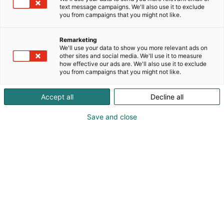
päivänä Meripelastusseuralla on yhteensä 59
text message campaigns. We'll also use it to exclude
you from campaigns that you might not like.
pelastusasemaa Hangosta Inarijärvelle. Asemille on
sijoitettuna 135 pelastusvenettä, joiden miehistöissä
toimii lähes 1500 vapaaehtoista. Vuosittain
Remarketing
We'll use your data to show you more relevant ads on
vapaaehtoisilta meripelastajilta saa apua yli 3000
other sites and social media. We'll use it to measure
ihmistä. Tuomme osastolle 6e68 pelastusaluksen,
how effective our ads are. We'll also use it to exclude
joka on päivityskorjattu talvella 2024-2025.
you from campaigns that you might not like.
Päivityskorjaamalla hyväkuntoisia vanhoja
pelastusveneitä niiden elinkaarta saadaan
Accept all
Decline all
pidennettyä 15-20 vuodella. Päiivtyskorjaaminen on
kustannustehokas ja vastuullinen tapa varmistaa,
Save and close
että vapaaehtoisilla meripelastajilla on käytössään
turvalliset ja tarkoituksenmukaiset työkalut.
Messuilta voi myös helposti hankkia
Meripelastusseuran Trossi-jäsenpalvelun.