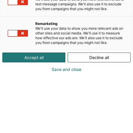
kuin väliaikaiseenkin käyttöön. Modulaariset
text message campaigns. We'll also use it to exclude
muoviponttonikuutiot, jättikokoiset ponttonit
you from campaigns that you might not like.
saunalauttoihin, puolivalmistelautat, veneaisat ja
niiden kellukkeet, poijut ym. Yritys on perustettu
Remarketing
vuonna 2012 toiminta-ajatuksena maahantuoda ja
We'll use your data to show you more relevant ads on
myydä modulaarisia muoviponttonilaitureita.
other sites and social media. We'll use it to measure
how effective our ads are. We'll also use it to exclude
Muovinen laituri ei mätäne, ruostu, on kevyt ja
you from campaigns that you might not like.
helppo rakentaa sekä ennen kaikkea täysin
huoltovapaa. Nämä ovat edelleen
Accept all
Decline all
päätuotteemme, mutta valmistamme nykyisin
myös erilaisia mittatilauslaitureita, lauttoja,
Save and close
veneaisoja ym. tarpeen mukaan. Valikoimassa
myös itserakentajille useiterilaisia isoja
muoviponttoneita. Laituri, jettilaituri, venetelakka,
veneaisa, venepuomi, ponttooni, poiju, Ufloat,
katamaraani.
Katso tarjoukset