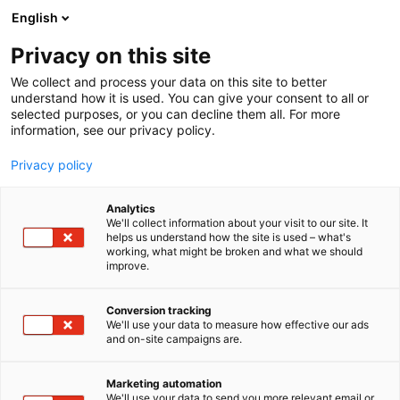
Siirry
English
sisältöön
Privacy on this site
We collect and process your data on this site to better
understand how it is used. You can give your consent to all or
selected purposes, or you can decline them all. For more
information, see our privacy policy.
Privacy policy
Analytics
T
Laiturit
Veneen rakennus ja kunnossapito
We'll collect information about your visit to our site. It
u
Veneet: Muut veneet
Venevarusteet ja -tarvikkeet
helps us understand how the site is used – what's
working, what might be broken and what we should
o
improve.
Suomen Kelluva
t
e
r
Conversion tracking
6f81
Osasto:
y
We'll use your data to measure how effective our ads
and on-site campaigns are.
h
Meiltä löydät erilaisia ratkaisuja laitureihin,
m
ä
lauttoihin, vene- ja jettitelakoihin, niin pysyvään
Marketing automation
:
We'll use your data to send you more relevant email or