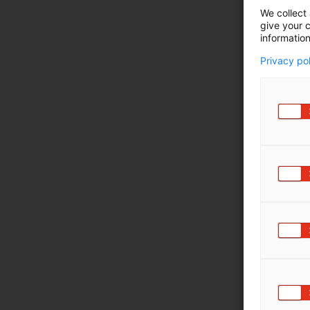
We collect 
give your c
information
Spahot
Privacy po
Spahotel
järviluon
vesireitt
Lomakesku
sisältyy 
maisemist
Spahotel 
Savonlin
tapahtum
Spahotel 
vesistöje
vesiretkei