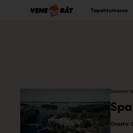
Main
Siirry
sisältöön
Tapahtumassa
Av
al
T
Satamat
Ve
u
Spa
o
t
e
r
Osasto:
y
h