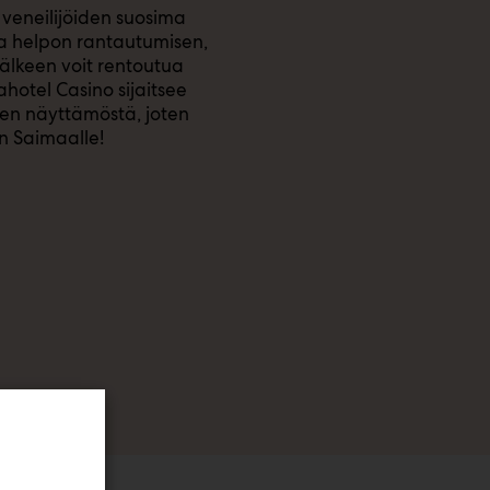
 veneilijöiden suosima
a helpon rantautumisen,
älkeen voit rentoutua
ahotel Casino sijaitsee
en näyttämöstä, joten
n Saimaalle!