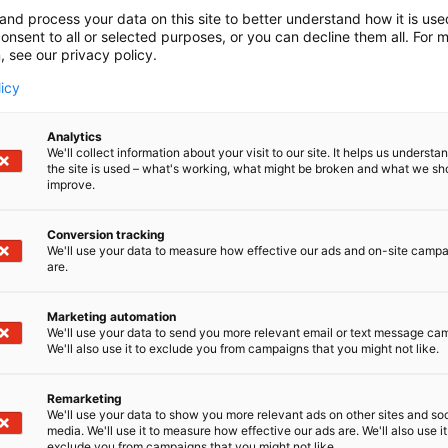
and process your data on this site to better understand how it is us
onsent to all or selected purposes, or you can decline them all. For 
, see our privacy policy.
el Casino – täydellinen pysähdyspaikk
licy
 Casino on ainutlaatuinen lomakeskus
Saimaan sydämess
Analytics
non rauha kohtaa kaupungin tunnelman. Se tarjoaa venei
We'll collect information about your visit to our site. It helps us underst
ien varrella – olitpa matkalla saaristossa, viikonloppuretk
the site is used – what's working, what might be broken and what we sh
improve.
ksen yhteydessä sijaitseva satama tekee rantautumises
Conversion tracking
, joten päivän veneilyn jälkeen voit ren
kylpylän käyttö
We'll use your data to measure how effective our ads and on-site camp
a. Lisäksi käytössäsi ovat ravintolapalvelut sekä monipuo
are.
Casino sijaitsee
,
kävelymatkan päässä Olavinlinnasta
Marketing automation
. Veneilijälle tämä t
nan Oopperajuhlien näyttämöstä
We'll use your data to send you more relevant email or text message ca
ien äärelle suoraan satamasta.
We'll also use it to exclude you from campaigns that you might not like.
Casinon yhteydessä toimii
, joka
Saimaan Vuokravenho
Remarketing
We'll use your data to show you more relevant ads on other sites and soc
n ja rantojen tutkimiseen. Vuokrattavissa on moottorivenei
media. We'll use it to measure how effective our ads are. We'll also use it
lyvälineitä. Lisäksi
, joka on
Melontakeskus Savonlinna
exclude you from campaigns that you might not like.