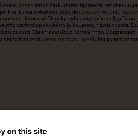
Casino, Savonlinnan keskustassa sijaitseva lomakeskus ja
paikka. Lomakeskuksen yhteydessä oleva satama tarjoa
maksun hintaan sisältyy kylpylän käyttö. Veneilypäivän j
 nauttia ravintolapalveluista ja kaupungin tarjonnasta. Sp
kan päässä Olavinlinnasta ja Savonlinnan Oopperajuhli
 ja elämykset ovat aivan vieressä. Tervetuloa pysähtymää
y on this site