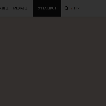
issijainen
OSTA LIPUT
FI
KSILLE
MEDIALLE