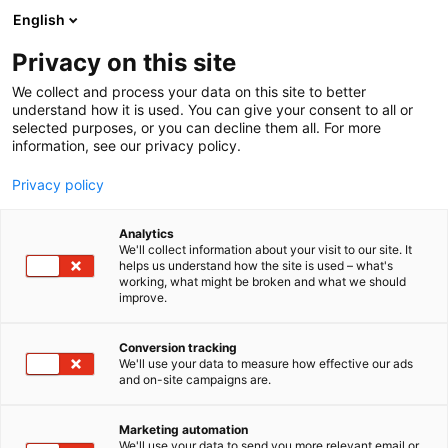
Siirry
English
sisältöön
Privacy on this site
We collect and process your data on this site to better
understand how it is used. You can give your consent to all or
selected purposes, or you can decline them all. For more
information, see our privacy policy.
Privacy policy
Analytics
T
Muut tuotteet ja palvelut
Satamat
We'll collect information about your visit to our site. It
u
Sähkö, lämmitys, saniteetti
helps us understand how the site is used – what's
working, what might be broken and what we should
o
Veneen rakennus ja kunnossapito
improve.
t
Veneet: Avomoottoriveneet
Veneet: Matkamoottoriveneet
e
Veneet: Moottoriveneet
Veneet: Muut veneet
r
Veneet: Retki- ja yhteysmoottoriveneet
Veneet: Rib-veneet
Conversion tracking
y
Veneet: Työveneet
We'll use your data to measure how effective our ads
Venevarusteet ja -tarvikkeet
and on-site campaigns are.
h
Polar Diesel Oy
m
ä
Marketing automation
:
We'll use your data to send you more relevant email or