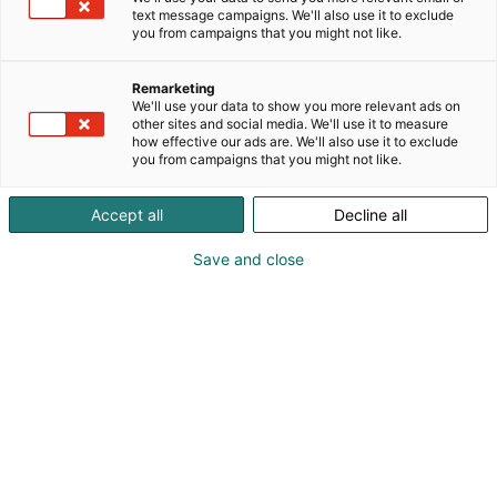
3c29
Osasto:
text message campaigns. We'll also use it to exclude
you from campaigns that you might not like.
Toimimme maahantuojana, sekä myyjänä
huippulaadukkaille veneiden osille, sekä
Remarketing
We'll use your data to show you more relevant ads on
lisävarusteille. Meiltä löydät tarvittavat osat ja
other sites and social media. We'll use it to measure
tarvikkeet työhön ja vapaa-aikaan.
how effective our ads are. We'll also use it to exclude
Tuotevalikoimamme koostuu maailman johtavien
you from campaigns that you might not like.
marine tuotteiden valmistajilta kuten: Kohler/Relko,
Northern Lights, Quick s.p.a, Exalto, Sonihull, Safe-T-
Accept all
Decline all
Punch, Gewes, Vulkan yms.
Save and close