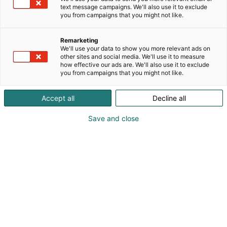
kansainvälinen venealan yritys. Windyn sekä
text message campaigns. We'll also use it to exclude
you from campaigns that you might not like.
Deltan maahantuoja sekä päämyyjä Suomessa. MP
Yachts OY on myös superjahtien sekä charter-
elämysten ammattilainen. Laaja ja monipuolinen
Remarketing
We'll use your data to show you more relevant ads on
kokemus Välimeren markkinoista sekä kohteista.
other sites and social media. We'll use it to measure
Tarjoamme asiakkaillemme parhaat mahdolliset
how effective our ads are. We'll also use it to exclude
myyntikanavat arvoveneiden nopeaan myyntiin.
you from campaigns that you might not like.
Myyntitiimimme lähes 30 vuoden kokemus
venealan huippubrändien parissa toimimisesta,
Accept all
Decline all
takaa miellyttävän ja turvallisen ostoprosessin.
Save and close
Katso tarjoukset