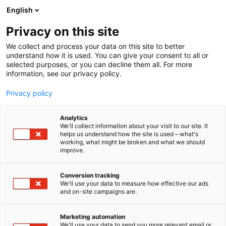
Siirry
English
sisältöön
Privacy on this site
We collect and process your data on this site to better
understand how it is used. You can give your consent to all or
selected purposes, or you can decline them all. For more
information, see our privacy policy.
Privacy policy
Analytics
T
Veneet: Matkamoottoriveneet
Veneet: Moottoriveneet
We'll collect information about your visit to our site. It
u
Vesiharrasteet
helps us understand how the site is used – what's
working, what might be broken and what we should
o
improve.
MP Yachts Oy –
t
e
Suppilaudasta superjahtiin
r
Conversion tracking
y
We'll use your data to measure how effective our ads
and on-site campaigns are.
h
7g128
Osasto:
m
ä
Marketing automation
MP Yachts Oy on ammattitaitoinen, dynaaminen ja
:
We'll use your data to send you more relevant email or