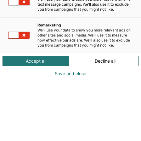
text message campaigns. We'll also use it to exclude
verkkokauppa, josta löytyy kattavasti laadukkaat
you from campaigns that you might not like.
venetarvikkeet niin arkeen, huoltoon kuin
pidemmille reissuille. Valikoimassa on muun muassa
Remarketing
kiinnitystarvikkeita, köysiä ja ankkurointituotteita,
We'll use your data to show you more relevant ads on
vene-elektroniikkaa (kuten navigointilaitteita),
other sites and social media. We'll use it to measure
turvallisuusvarusteita, veneilyvaatteita sekä
how effective our ads are. We'll also use it to exclude
you from campaigns that you might not like.
puhdistus- ja huoltotuotteita. Kaksi myymälää sekä
verkkokauppa palvelevat kattavasti koko Suomen
veneilijöitä.
Accept all
Decline all
Save and close
Sebastian Kindstedt