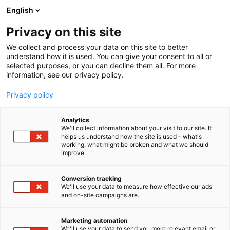
Siirry
English
sisältöön
Privacy on this site
We collect and process your data on this site to better
understand how it is used. You can give your consent to all or
selected purposes, or you can decline them all. For more
information, see our privacy policy.
Privacy policy
Analytics
T
Asusteet ja jalkineet
Sähkö, lämmitys, saniteetti
We'll collect information about your visit to our site. It
u
Sähkömoottorit
Vene-elektroniikka ja navigointi
helps us understand how the site is used – what's
working, what might be broken and what we should
o
Veneen rakennus ja kunnossapito
improve.
t
Venevarusteet ja -tarvikkeet
e
Marinekauppa
r
Conversion tracking
y
We'll use your data to measure how effective our ads
and on-site campaigns are.
h
3a59
Osasto:
m
ä
Marketing automation
Marinekauppa on veneilijän erikoisliike ja
:
We'll use your data to send you more relevant email or