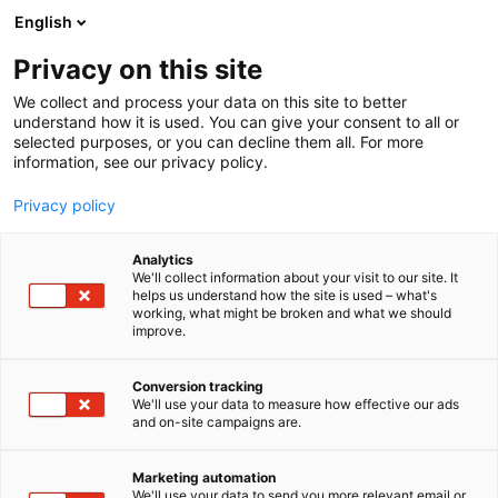
Siirry
English
sisältöön
Privacy on this site
We collect and process your data on this site to better
understand how it is used. You can give your consent to all or
selected purposes, or you can decline them all. For more
information, see our privacy policy.
Privacy policy
Analytics
T
Satamat
We'll collect information about your visit to our site. It
u
helps us understand how the site is used – what's
Koillisväylä
working, what might be broken and what we should
o
improve.
t
e
6k93
Osasto:
r
Conversion tracking
y
We'll use your data to measure how effective our ads
and on-site campaigns are.
Koillisväylä on se rennompi veneilijän reitti Hangon
h
m
ja Airiston välillä, Kemiönsaaren itäpuolelta
ä
kiertävä lomalaisen fiilistelyreitti. Maltillisten tuulten
Marketing automation
:
We'll use your data to send you more relevant email or