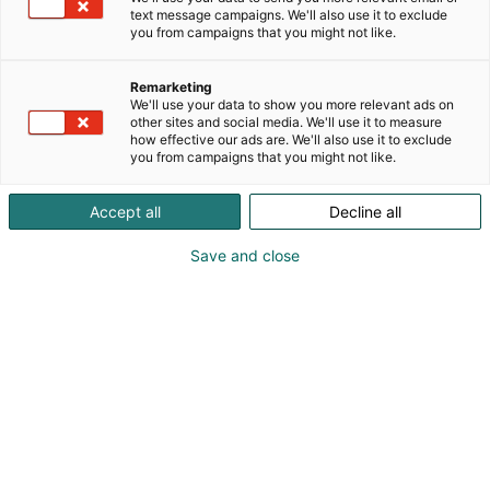
ja pienen aallokon väylä kulkee Bromarvin, Förbyn,
text message campaigns. We'll also use it to exclude
Mathildedalin, karunan, Paraisten, Villa Wolaxin,
you from campaigns that you might not like.
Hovirinnan ja Ruissalon Telakan idyllisten satamien
kautta. Vierasvenesatamien verkostosta löytyy
Remarketing
mukavasti paikkoja koko veneilykauden ajan ja
We'll use your data to show you more relevant ads on
rantautuminen on helppoa. Satamien ja
other sites and social media. We'll use it to measure
how effective our ads are. We'll also use it to exclude
lähialueiden monipuoliset palvelut kutsuvat
you from campaigns that you might not like.
veneilijöitä pysähtymään ja viipymään päivän tai
pari, ehkä pitempäänkin. Ota sinäkin suunnaksi se
Accept all
Decline all
rennompi reitti!
Save and close