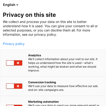
Siirry
English
sisältöön
Privacy on this site
We collect and process your data on this site to better
understand how it is used. You can give your consent to all or
selected purposes, or you can decline them all. For more
information, see our privacy policy.
Privacy policy
Analytics
T
Kalastus
Satamat
Veneen rakennus ja kunnossapito
We'll collect information about your visit to our site. It
u
Veneet: Avomoottoriveneet
Veneet: Matkamoottoriveneet
helps us understand how the site is used – what's
working, what might be broken and what we should
o
Veneet: Moottoriveneet
Veneet: Muut veneet
improve.
t
Venevarusteet ja -tarvikkeet
e
Kirjaspotti / Salpakirja Oy
r
Conversion tracking
y
We'll use your data to measure how effective our ads
and on-site campaigns are.
h
3a35
Osasto:
m
ä
Marketing automation
Tule tekemään löytöjä edullisesti! Meiltä löydät
:
We'll use your data to send you more relevant email or