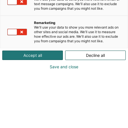
text message campaigns. We'll also use it to exclude
laajan valikoiman tietokirjoja veneilystä, retkeilystä
you from campaigns that you might not like.
ja eräilystä kiinnostuneille, sekä luonnosta ja
historiasta innostuneille. Meiltä löydät myös
Remarketing
matkaoppaita Suomesta ja maailmalta
We'll use your data to show you more relevant ads on
seuraavaan reissuusi sekä merikarttoja,
other sites and social media. We'll use it to measure
retkeilykarttoja, tiekarttoja, metsätietokirjoja ja
how effective our ads are. We'll also use it to exclude
you from campaigns that you might not like.
motoristien matkaoppaita. Perheen pienimmille
meillä on tarjolla myös monia laadukkaita lasten ja
nuorten kirjoja.
Accept all
Decline all
Save and close
Kirjaspotin osastolta löydät myös Karttakaupan
omat tuotteet ja myyjät.