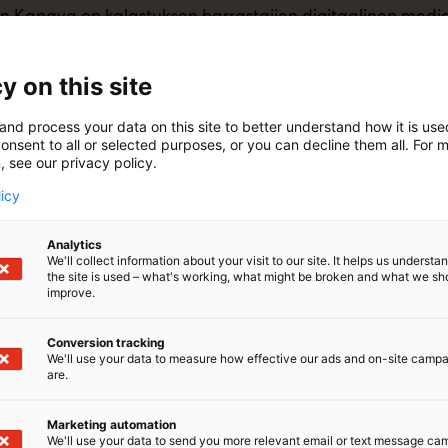
n Kanava on kalastuksen harrastajien digitaalinen media
esta mediasta Facebookista, Instagramista, TikTokista ja T
ubesta sekä osoitteesta kalastajankanava.fi. Saat sisäl
esi, voit lukea tuoreimmat kalastusuutiset, tietoa uutuuksi
y on this site
inkeistä ja asennuksista, viihdettä unohtamatta ja kaikk
i esittelemme Vene-messuilla yhden kalastukseen varust
and process your data on this site to better understand how it is us
onsent to all or selected purposes, or you can decline them all. For 
n Kanavalla on yli 115 000 seuraajaa yhteensä eri some
, see our privacy policy.
at n. 500 000 ihmistä viikossa. Kalastajan Kanavan verk
nkanava.fi:ssä käy joka kuukausi keskiarvolta 40 000 ihmi
licy
Analytics
We'll collect information about your visit to our site. It helps us underst
the site is used – what's working, what might be broken and what we sh
improve.
Conversion tracking
We'll use your data to measure how effective our ads and on-site camp
are.
Marketing automation
We'll use your data to send you more relevant email or text message ca