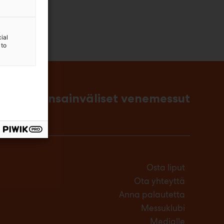
ial
 to
singin kansainväliset venemessut
Osta liput
Ota yhteyttä
Anna palautetta
Messuklubi
Medialle