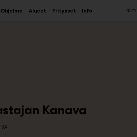
To
Ohjelma
Alueet
Yritykset
Info
YRITY
aa
Avaa
Avaa
Avaa
avalikko
alavalikko
alavalikko
alavalikko
astajan Kanava
c38