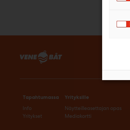
Tapahtumassa
Yrityksille
Info
Näytteilleasettajan opas
Yritykset
Mediakortti