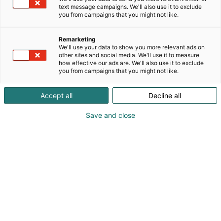
Messukeskuksessa. Tapahtuma on Pohjois-
text message campaigns. We'll also use it to exclude
Euroopan suurin veneilyalan näyttely, joka esittelee
you from campaigns that you might not like.
laajan kirjon veneitä, varusteita ja
vesiharrastusratkaisuja. Loukko.comin osastolla
Remarketing
(6D80) vierailijat saavat asiantuntevaa neuvontaa,
We'll use your data to show you more relevant ads on
tietoa alan uutuuksista ja messutarjouksia sekä
other sites and social media. We'll use it to measure
how effective our ads are. We'll also use it to exclude
inspiraatiota kaudelle 2026. Esillä on mm. Sea-Doo-
you from campaigns that you might not like.
vesijetit, AMT- ja Alutroll-veneet sekä Tohatsu-
perämoottorit, ja Loukko.comin tiimi auttaa
Accept all
Decline all
vertailemaan vaihtoehtoja ja tekemään edullisia
messukauppoja. Tapahtuma tarjoaa ainutlaatuisen
Save and close
tilaisuuden tavata alan tekijöitä ja saada vinkkejä
vesille lähtöön.