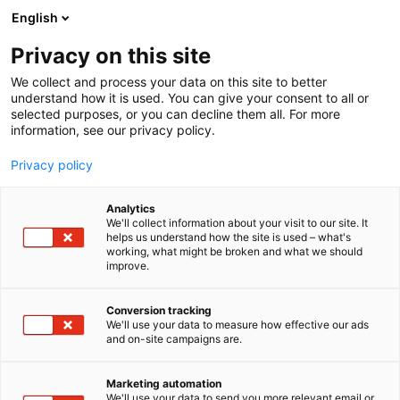
Siirry
English
sisältöön
Privacy on this site
We collect and process your data on this site to better
understand how it is used. You can give your consent to all or
selected purposes, or you can decline them all. For more
information, see our privacy policy.
Privacy policy
Analytics
T
Moottorit
Veneet: Moottoriveneet
We'll collect information about your visit to our site. It
u
helps us understand how the site is used – what's
J&J LOUKKO OY
working, what might be broken and what we should
o
improve.
t
e
6d80
Osasto:
r
Conversion tracking
y
We'll use your data to measure how effective our ads
and on-site campaigns are.
Loukko.com on aktiivisesti mukana merkittävällä
h
m
veneilyalan tapahtumalla Vene 26 Båt – Helsingin
ä
kansainväliset venemessut 6.–15.2.2026 Helsingin
Marketing automation
:
We'll use your data to send you more relevant email or