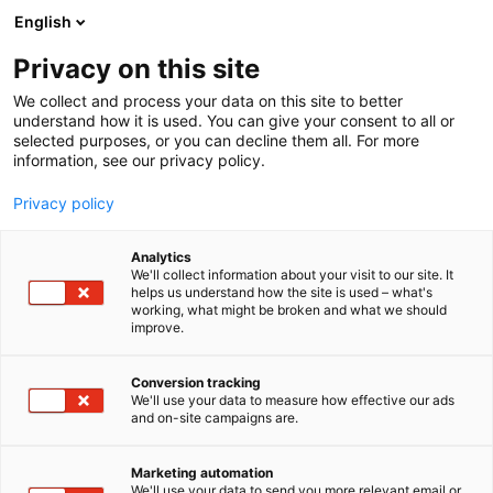
Siirry
English
sisältöön
Privacy on this site
We collect and process your data on this site to better
understand how it is used. You can give your consent to all or
selected purposes, or you can decline them all. For more
information, see our privacy policy.
Privacy policy
Analytics
T
Veneet: Moottoriveneet
We'll collect information about your visit to our site. It
u
helps us understand how the site is used – what's
Finn Flyer Marina Ab
working, what might be broken and what we should
o
improve.
t
e
6k60
Osasto:
r
Conversion tracking
y
We'll use your data to measure how effective our ads
and on-site campaigns are.
Finn Flyer rakentaa purjeveneitä ja
h
m
moottoriveneitä, joissa painopiste on
ä
suorituskyvyssä, turvallisuudessa ja pitkässä
Marketing automation
:
We'll use your data to send you more relevant email or