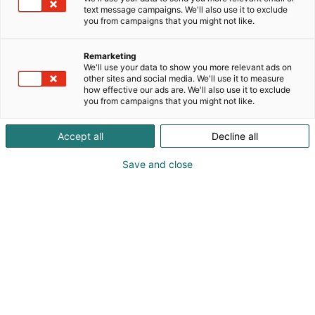
käyttöiässä. 50 vuoden kokemuksella jokainen vene
text message campaigns. We'll also use it to exclude
valmistetaan huolellisella käsityöllä ja
you from campaigns that you might not like.
käytännöllisillä ratkaisuilla vaativiin olosuhteisiin.
Veneenrakennuksen lisäksi Finn Flyer tarjoaa
Remarketing
huolto- ja korjauspalveluja, refit- ja päivitystöitä,
We'll use your data to show you more relevant ads on
moottori- ja teknisiä töitä, verhoilu- ja
other sites and social media. We'll use it to measure
how effective our ads are. We'll also use it to exclude
ompelupalveluja, talvisäilytyksen valmistelut sekä
you from campaigns that you might not like.
turvallisen veneiden säilytyksen, jossa veneestä
huolehditaan kokonaisvaltaisesti. Yritys tarjoaa
Accept all
Decline all
myös venevälityspalveluja ja hoitaa myynnin
omistajan puolesta.
Save and close
Katso tarjoukset