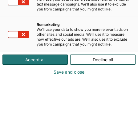
vuoteen 1958. Valmistamme korkealaatuisia ja
text message campaigns. We'll also use it to exclude
you from campaigns that you might not like.
käytännöllisiä veneitä, jotka tunnettiin aiemmin
Crescent/Monark-merkkinä. Vuonna 2025
tuotevalikoimamme laajentui kahdella ikonisella
Remarketing
We'll use your data to show you more relevant ads on
suomalaisella venemerkillä - Bella ja Flipper.
other sites and social media. We'll use it to measure
Valmistamme ja myymme Bella- ja Flipper-veneitä
how effective our ads are. We'll also use it to exclude
heti vuodesta 2026 alkaen. Veneet valmistetaan
you from campaigns that you might not like.
meidän omalla tehtaallamme Chojnicessa,
Puolassa. Veneiden lisäksi Cremon valikoimaan
Accept all
Decline all
kuuluu teknisiä komposiittikomponentteja sekä
Carbox-kattobokseja.
Save and close
Messuilla nähtävissä yhteisosastolla Vääksyn
Konepisteen kanssa; Flipper 650 DC, Bella 620 C ja
Cremo 488 BR.