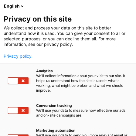
Siirry
English
sisältöön
Privacy on this site
We collect and process your data on this site to better
understand how it is used. You can give your consent to all or
selected purposes, or you can decline them all. For more
information, see our privacy policy.
Privacy policy
Analytics
T
Veneet: Avomoottoriveneet
Veneet: Moottoriveneet
We'll collect information about your visit to our site. It
u
helps us understand how the site is used – what's
Cremo Boats AB | Cremo |
working, what might be broken and what we should
o
improve.
t
Bella | Flipper
e
r
Conversion tracking
y
We'll use your data to measure how effective our ads
6b30
Osasto:
and on-site campaigns are.
h
m
Cremo Boats AB on osa ruotsalaista Intaga AB -
ä
Marketing automation
konsernia, ja sen perinteet venealalla ulottuvat
:
We'll use your data to send you more relevant email or