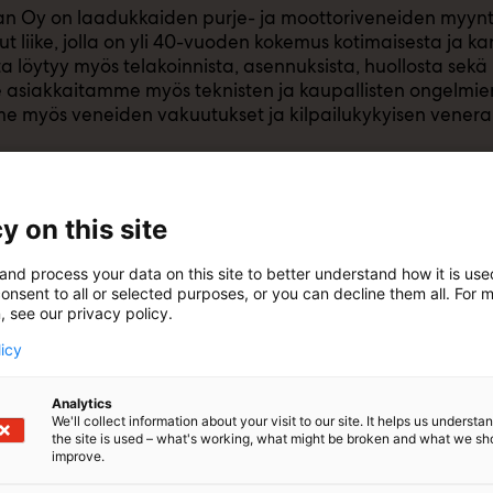
n Oy on laadukkaiden purje- ja moottoriveneiden myyntii
nut liike, jolla on yli 40-vuoden kokemus kotimaisesta ja k
 löytyy myös telakoinnista, asennuksista, huollosta sekä l
siakkaitamme myös teknisten ja kaupallisten ongelmien
 myös veneiden vakuutukset ja kilpailukykyisen venerah
y on this site
and process your data on this site to better understand how it is us
onsent to all or selected purposes, or you can decline them all. For 
, see our privacy policy.
licy
Analytics
We'll collect information about your visit to our site. It helps us underst
N OY
the site is used – what's working, what might be broken and what we sh
Oy on laadukkaiden purje- ja moottoriveneiden myyntiin ja välityksee
improve.
a ja kansainvälisestä kaupasta. Vuosikymmenten lisäkokemusta löytyy 