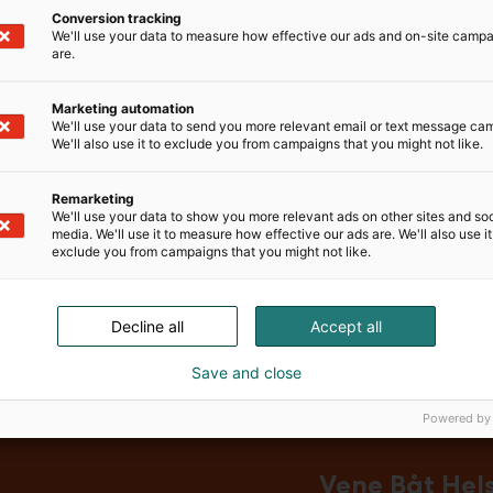
ta. Autamme asiakkaitamme myös teknisten ja kaupallisten ongelmie
Conversion tracking
kykyisen venerahoitustarjouksen.
We'll use your data to measure how effective our ads and on-site camp
are.
TEEMME?
Oy markkinoi myynnissämme olevia veneitä osallistumalla kaikille ala
Marketing automation
issa lehdissä ja myytävät veneet saavat myös laajan näkyvyyden ve
We'll use your data to send you more relevant email or text message ca
n ja viikonloppuisin.
We'll also use it to exclude you from campaigns that you might not like.
Remarketing
eitä myös toimeksiannosta ja asiakkaiden toivomuksesta ulkomailt
We'll use your data to show you more relevant ads on other sites and soc
kilpailukykyiset rahoitusvaihtoehdot luotettavilta rahoituslaitoksilta
media. We'll use it to measure how effective our ads are. We'll also use it
exclude you from campaigns that you might not like.
 kauppaan liittyvistä asiakirjoista, autamme rahdeissa, vakuutuksiss
Decline all
Accept all
Save and close
Powered by
Vene Båt Hel