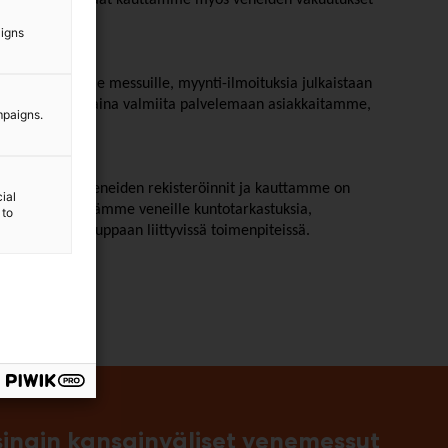
n ratkaisussa. Saat kauttamme myös veneiden vakuutukset
aigns
n merkittäville messuille, myynti-ilmoituksia julkaistaan
rkossa. Olemme aina valmiita palvelemaan asiakkaitamme,
mpaigns.
a. Hoidamme veneiden rekisteröinnit ja kauttamme on
ial
. Teemme tai teetämme veneille kuntotarkastuksia,
 to
a ja muissa kauppaan liittyvissä toimenpiteissä.
singin kansainväliset venemessut