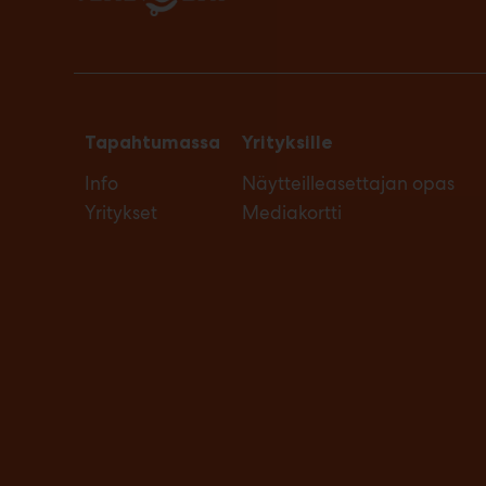
Tapahtumassa
Yrityksille
Info
Näytteilleasettajan opas
Yritykset
Mediakortti