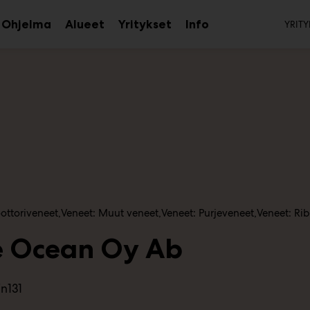
To
Ohjelma
Alueet
Yritykset
Info
YRITY
aa
Avaa
Avaa
Avaa
avalikko
alavalikko
alavalikko
alavalikko
ottoriveneet
Veneet: Muut veneet
Veneet: Purjeveneet
Veneet: Ri
e Ocean Oy Ab
n131