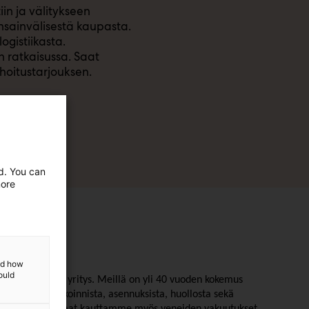
n ja välitykseen
ansainvälisestä kaupasta.
ogistiikasta.
 ratkaisussa. Saat
oitustarjouksen.
ed. You can
more
and how
ould
n erikoistunut yritys. Meillä on yli 40 vuoden kokemus
veneiden telakoinnista, asennuksista, huollosta sekä