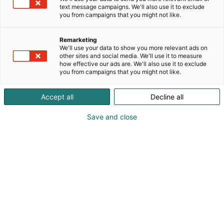
text message campaigns. We'll also use it to exclude
vuodesta 2003 lähtien.Tavoitteenamme on tarjota
you from campaigns that you might not like.
käyttäjille turvallisia, vakaita ja taloudellisia
katamaraaneja – jokainen vene räätälöidään
Remarketing
huolellisesti asiakkaan tarpeiden
We'll use your data to show you more relevant ads on
mukaan.Veneidemme patentoitu runko yhdistää
other sites and social media. We'll use it to measure
innovatiivisen, energiatehokkaan muotoilun
how effective our ads are. We'll also use it to exclude
you from campaigns that you might not like.
poikkeukselliseen kestävyyteen. Ympäristöasiat
ovat meille tärkeitä, ja siksi jokainen vene on 100 %
Accept all
Decline all
kierrätettävä. Katamaraanimme täyttävät
korkeimmat laatustandardit, varmistaen
Save and close
luotettavan suorituskyvyn
ammattilaiskäytössä.Missiomme on yksinkertainen:
VARMISTAA ETTÄ PALAAT AINA TURVALLISESTI
KOTIINALUCAT® is SAFEIn real life, it means
Stability, Area, Flexibility and Economy.– That you´d
return home –