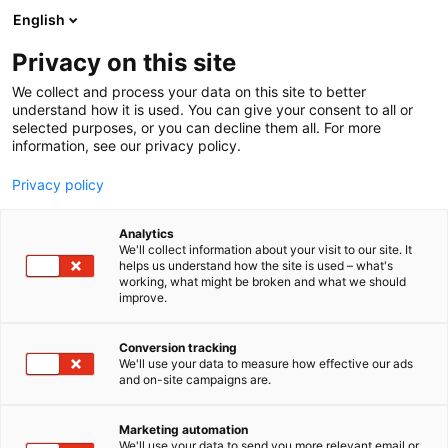
Siirry
English
sisältöön
Privacy on this site
We collect and process your data on this site to better
understand how it is used. You can give your consent to all or
selected purposes, or you can decline them all. For more
information, see our privacy policy.
Privacy policy
Analytics
T
Kalastus
Sukellus
Veneen rakennus ja kunnossapito
We'll collect information about your visit to our site. It
u
Veneet: Moottoriveneet
helps us understand how the site is used – what's
working, what might be broken and what we should
o
Veneet: Retki- ja yhteysmoottoriveneet
Veneet: Työveneet
improve.
t
Alucat Catamarans Oy
e
r
Conversion tracking
y
We'll use your data to measure how effective our ads
6k80
Osasto:
and on-site campaigns are.
h
m
ALUCAT® on suomalainen perheyritys, joka on
ä
Marketing automation
:
kehittänyt huippuluokan katamaraaniveneitä
We'll use your data to send you more relevant email or