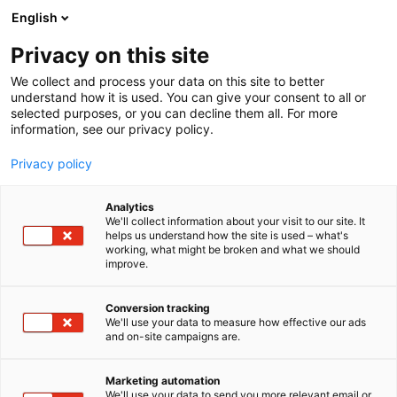
Siirry
English
sisältöön
Privacy on this site
We collect and process your data on this site to better
understand how it is used. You can give your consent to all or
selected purposes, or you can decline them all. For more
information, see our privacy policy.
Privacy policy
Analytics
T
Muut tuotteet ja palvelut
We'll collect information about your visit to our site. It
u
Veneen rakennus ja kunnossapito
helps us understand how the site is used – what's
working, what might be broken and what we should
o
Venevarusteet ja -tarvikkeet
improve.
t
Algol Technics Oy
e
r
Conversion tracking
y
We'll use your data to measure how effective our ads
3d51
Osasto:
and on-site campaigns are.
h
m
Algol Technics Oy maahantuo Grammerin
ä
Marketing automation
:
laadukkaat istuimet. Työveneisiin Grammer tarjoaa
We'll use your data to send you more relevant email or