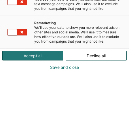
text message campaigns. We'll also use it to exclude
istuinvaihtoehtoja tehokkaasti vaimentavalla
you from campaigns that you might not like.
mekaanisella - tai ilmajousituksella. Rauhallisiin
matkanopeuksiin tarjolla myös pelkkä yläosa.
Remarketing
Nämä istuimet soveltuvat vain sisätiloihin.
We'll use your data to show you more relevant ads on
Veneistuimet on suunniteltu täyttämään korkeat
other sites and social media. We'll use it to measure
standardit ja tuomaan mukavuutta ja
how effective our ads are. We'll also use it to exclude
you from campaigns that you might not like.
ergonomisuutta miehistölle ja matkustajille.
Accept all
Decline all
Save and close
Tomi Immovaara
Kari Immonen