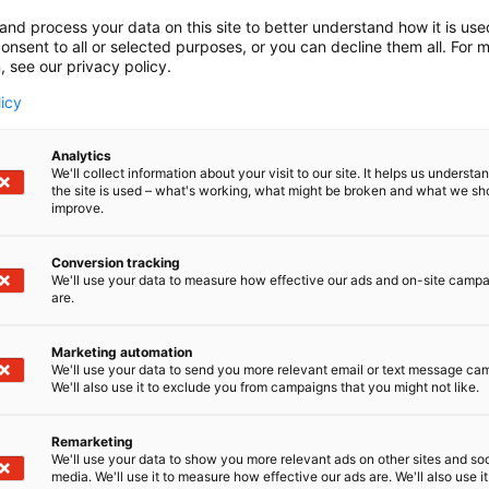
and process your data on this site to better understand how it is us
onsent to all or selected purposes, or you can decline them all. For 
, see our privacy policy.
licy
A Boats / KP Fishing Oy
Analytics
We'll collect information about your visit to our site. It helps us underst
the site is used – what's working, what might be broken and what we sh
-venemallistossa suunnittelun keskiössä ovat heittok
ATS
improve.
la mukana Alba Boatsin kehitystyössä alusta saakka. Suunni
ivalinnat, viimeistelty rakenne sekä nykyaikaiset vaatimuk
Conversion tracking
erni heittokalastusvene kuluttajaystävälliseen hintaan. 
We'll use your data to measure how effective our ads and on-site camp
are.
s on noussut ulkomaisista heittokalastusvenemerkeistä y
024 ja 2025, mistä voimme olla aidosti ylpeitä. Laadun, t
Marketing automation
sena ALBA Boats palkittiin Vuoden Kalavene 2025 -palkinn
We'll use your data to send you more relevant email or text message ca
We'll also use it to exclude you from campaigns that you might not like.
lty laatu ja toimivuus vaativaan käyttöön.
Remarketing
on aktiivkalastuksen, veneilyn ja laadukkaiden kalas
ng Oy
We'll use your data to show you more relevant ads on other sites and soc
auppamme
kpfishing.fi
tarjoaa kattavan ja huolella valitun
media. We'll use it to measure how effective our ads are. We'll also use it