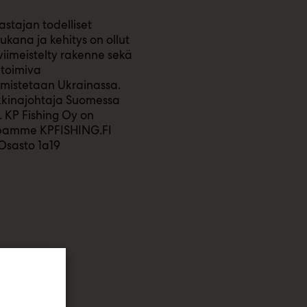
stajan todelliset
kana ja kehitys on ollut
viimeistelty rakenne sekä
 toimiva
almistetaan Ukrainassa.
rkkinajohtaja Suomessa
. KP Fishing Oy on
uppamme KPFISHING.FI
 Osasto 1a19