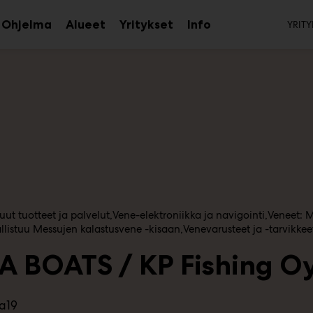
To
Ohjelma
Alueet
Yritykset
Info
YRITY
aa
Avaa
Avaa
Avaa
avalikko
alavalikko
alavalikko
alavalikko
ut tuotteet ja palvelut
Vene-elektroniikka ja navigointi
Veneet: 
allistuu Messujen kalastusvene -kisaan
Venevarusteet ja -tarvikkee
A BOATS / KP Fishing O
1a19