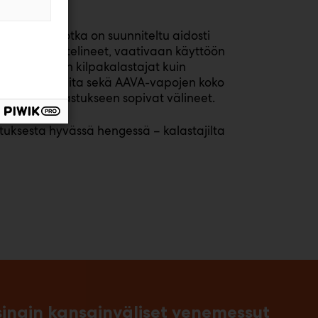
eneisiin, jotka on suunniteltu aidosti
 Live -anturitelineet, vaativaan käyttöön
ottavat niin kilpakalastajat kuin
fi kärkituotteita sekä AAVA-vapojen koko
ri omaan kalastukseen sopivat välineet.
stuksesta hyvässä hengessä – kalastajilta
singin kansainväliset venemessut