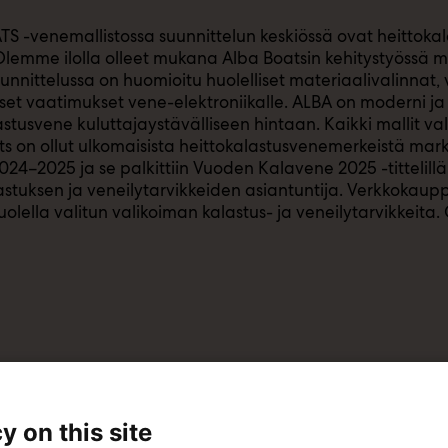
S -venemallistossa suunnittelun keskiössä ovat heittokala
Olemme ilolla olleet mukana Alba Boatsin kehitystyössä mu
unnittelussa on huomioitu huolelliset materiaalivalinnat, 
set vaatimukset vene-elektroniikalle. ALBA on moderni ja
astusvene kuluttajaystävälliseen hintaan. Kaikki mallit v
s on ollut ulkomaisista heittokalastusvenemerkeistä ma
024–2025 ja se palkittiin Vuoden Kalavene 2025 -tittelillä
lastuksen ja veneilytarvikkeiden asiantuntija. Verkkoka
uolella valitun valikoiman kalastus- ja veneilytarvikkeita.
y on this site